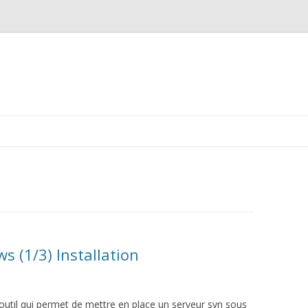
Aller
au
contenu
 (1/3) Installation
outil qui permet de mettre en place un serveur svn sous