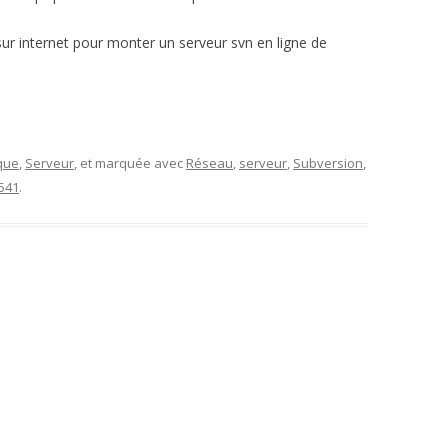
r internet pour monter un serveur svn en ligne de
que
,
Serveur
, et marquée avec
Réseau
,
serveur
,
Subversion
,
541
.