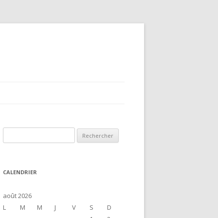
R
e
c
h
CALENDRIER
e
r
août 2026
c
L
M
M
J
V
S
D
h