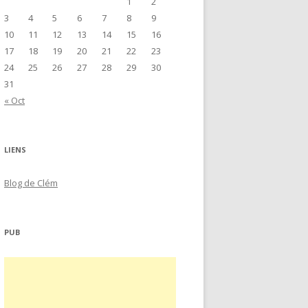
1
2
e
3
4
5
6
7
8
9
r
10
11
12
13
14
15
16
17
18
19
20
21
22
23
:
24
25
26
27
28
29
30
31
« Oct
LIENS
Blog de Clém
PUB