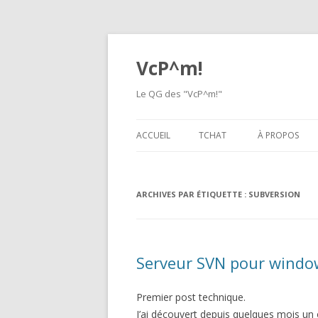
VcP^m!
Le QG des "VcP^m!"
ACCUEIL
TCHAT
À PROPOS
ARCHIVES PAR ÉTIQUETTE :
SUBVERSION
Serveur SVN pour windows
Premier post technique.
J’ai découvert depuis quelques mois un 